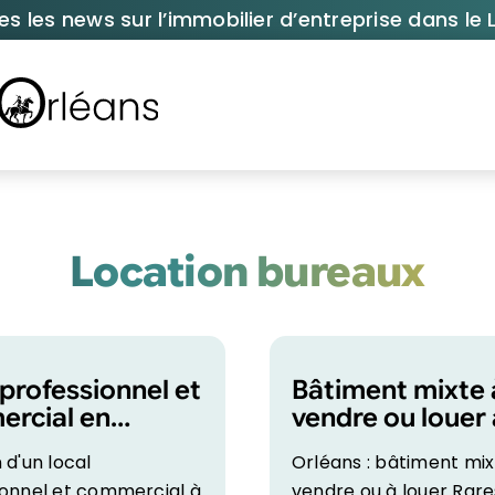
es les news sur l’immobilier d’entreprise dans le L
Location bureaux
 professionnel et
Bâtiment mixte 
rcial en
vendre ou louer 
ion à Orléans
Orléans Sud
 d'un local
Orléans : bâtiment mix
ionnel et commercial à
vendre ou à louer Rare