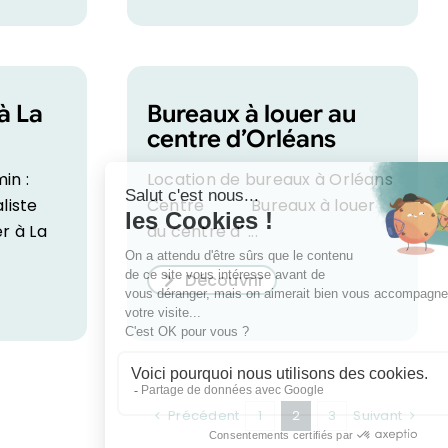
à La
Bureaux à louer au
centre d’Orléans
in :
Location de bureaux à Orléans
liste
Centre Bureaux à louer
r à La
au centre d' ...
Découvrir
Précédent
1
2
3
Suivant