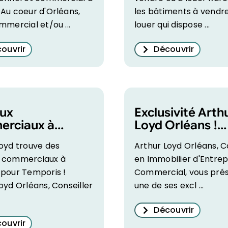
Au coeur d'Orléans,
les bâtiments à vendre
mmercial et/ou ...
louer qui dispose ...
ouvrir
Découvrir
ux
Exclusivité Arth
rciaux à
Loyd Orléans !
ns pour
Bureaux
oyd trouve des
Arthur Loyd Orléans, C
ris trouvés par
commerciaux à l
 commerciaux à
en Immobilier d'Entrep
r Loyd !
 pour Temporis !
Commercial, vous pré
oyd Orléans, Conseiller
une de ses excl ...
Découvrir
ouvrir