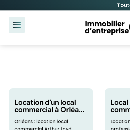
Passer
Tout
au
contenu
Location d’un local
Local
commercial à Orléans
comme
avec Arthur Loyd
locat
Orléans : location local
Location
commercial Arthur Loyd
profess