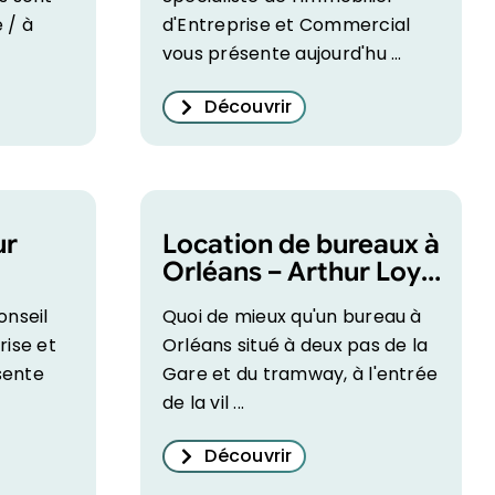
 / à
d'Entreprise et Commercial
vous présente aujourd'hu ...
Découvrir
ur
Location de bureaux à
Orléans – Arthur Loyd
Orléans
onseil
Quoi de mieux qu'un bureau à
ouer !
rise et
Orléans situé à deux pas de la
sente
Gare et du tramway, à l'entrée
de la vil ...
Découvrir