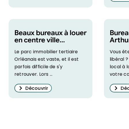
Beaux bureaux à louer
Burea
en centre ville
Arthu
d’Orléans – Arthur
idéal
Le parc immobilier tertiaire
Vous ête
Loyd Orléans
libéra
Orléanais est vaste, et il est
libéral 
parfois difficile de s'y
local à 
retrouver. Lors ...
votre cab
Découvrir
Déc