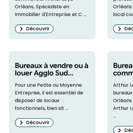
Orléans, Spécialiste en
Orléans 
Immobilier d'Entreprise et C ...
local co
Découvrir
Déc
Bureaux à vendre ou à
Burea
louer Agglo Sud
comme
Orléans – Arthur Loyd
Orléa
Pour une Petite ou Moyenne
Arthur L
Orléans
Tempo
Entreprise, il est essentiel de
bureaux
Arthu
disposer de locaux
Orléans
fonctionnels, bien sit ...
Arthur L
...
Découvrir
Déc