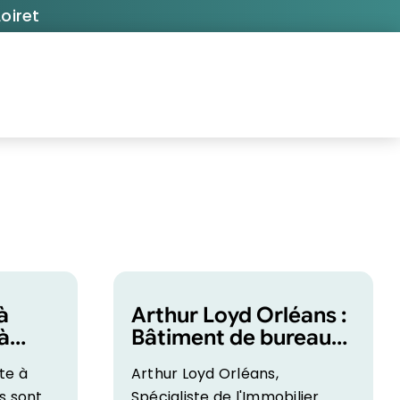
oiret
à
Arthur Loyd Orléans :
à
Bâtiment de bureaux
à louer à l’Est
te à
Arthur Loyd Orléans,
d’Orléans
s sont
Spécialiste de l'Immobilier