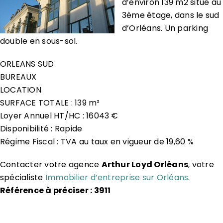
d’environ 139 m2 situé au
3ème étage, dans le sud
d’Orléans. Un parking
double en sous-sol.
ORLEANS SUD
BUREAUX
LOCATION
SURFACE TOTALE : 139 m²
Loyer Annuel HT/HC : 16043 €
Disponibilité : Rapide
Régime Fiscal : TVA au taux en vigueur de 19,60 %
Contacter votre agence
Arthur Loyd Orléans
, votre
spécialiste
Immobilier d’entreprise sur Orléans
.
Référence à préciser : 3911