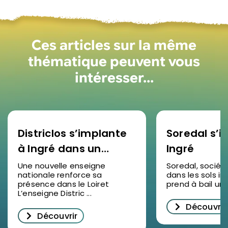
Ces articles sur la même
thématique peuvent vous
intéresser…
Districlos s’implante
Soredal s’in
à Ingré dans un
Ingré
nouveau bâtiment
Une nouvelle enseigne
Soredal, sociét
nationale renforce sa
dans les sols ind
d’activités
présence dans le Loiret
prend à bail un lo
L’enseigne Distric ...
Découvrir
Découvrir