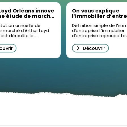
Loyd Orléans innove
On vous explique
ne étude de marché
l’immobilier d’entr
 vidéo : un succès
en détail
tation annuelle de
Définition simple de l’imm
écrypter
e marché d'Arthur Loyd
d’entreprise L’immobilier
ilier d’entreprise à
est déroulée le ...
d’entreprise regroupe tou 
s
ouvrir
Découvrir