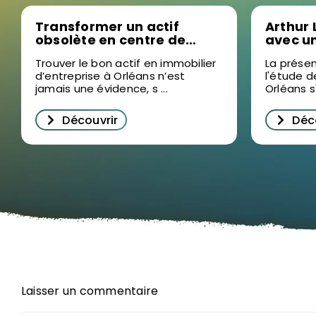
Transformer un actif
Arthur 
obsolète en centre de
avec u
formation sur mesure, la
2025 en
Trouver le bon actif en immobilier
La présen
nouvelle stratégie sur le
pour d
d’entreprise à Orléans n’est
l'étude d
marché de l’immobilier
l’immob
jamais une évidence, s ...
Orléans s'
d’entreprise à Orléans
Orléan
Découvrir
Déc
Laisser un commentaire