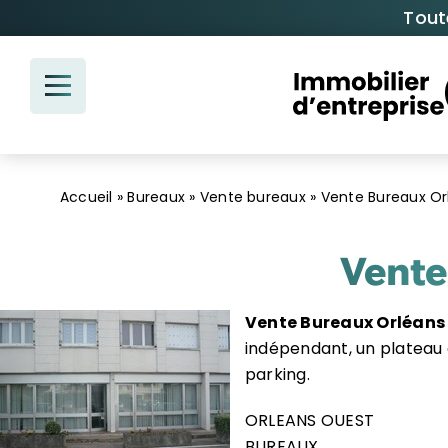
Passer
Tout
au
contenu
Accueil
»
Bureaux
»
Vente bureaux
»
Vente Bureaux O
Vente
Vente Bureaux Orléans
indépendant, un plateau d
parking.
ORLEANS OUEST
BUREAUX