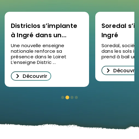
Districlos s’implante
Soredal s’in
à Ingré dans un
Ingré
nouveau bâtiment
Une nouvelle enseigne
Soredal, sociét
nationale renforce sa
dans les sols ind
d’activités
présence dans le Loiret
prend à bail un lo
L’enseigne Distric ...
Découvrir
Découvrir