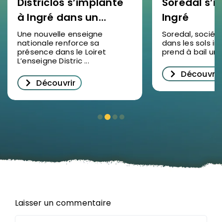
Districlos s’implante
Soredal s’in
à Ingré dans un
Ingré
nouveau bâtiment
Une nouvelle enseigne
Soredal, sociét
nationale renforce sa
dans les sols ind
d’activités
présence dans le Loiret
prend à bail un lo
L’enseigne Distric ...
Découvrir
Découvrir
Laisser un commentaire
Commentaire