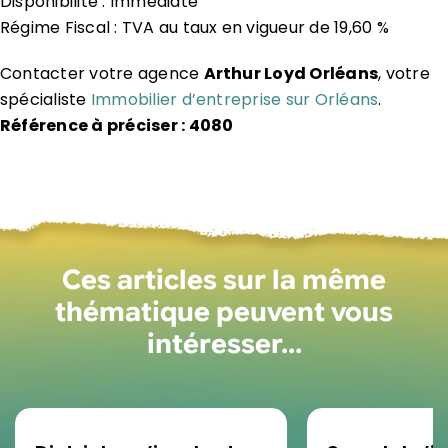
Disponibilité : Immédiate
Régime Fiscal : TVA au taux en vigueur de 19,60 %
Contacter votre agence
Arthur Loyd Orléans
, votre
spécialiste
Immobilier d’entreprise sur Orléans
.
Référence à préciser : 4080
Ces articles sur la même
thématique peuvent vous
intéresser…