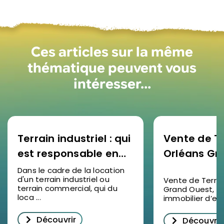
Ces articles sur la même
thématique peuvent vous
intéresser…
Terrain industriel : qui
Vente de Te
est responsable en
Orléans Gr
cas de pollution ?
de 358m2
Dans le cadre de la location
d'un terrain industriel ou
Vente de Terrai
terrain commercial, qui du
Grand Ouest, d
loca ...
immobilier d’entr
Découvrir
Découvrir