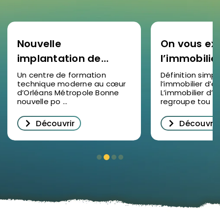
Nouvelle
On vous ex
implantation de
l’immobilie
SOCOTEC Formation
d’entrepris
Un centre de formation
Définition simp
technique moderne au cœur
l’immobilier d’e
à Ormes : un levier
d’Orléans Métropole Bonne
L’immobilier d’e
pour la formation
nouvelle po ...
regroupe tou ...
professionnelle dans
Découvrir
Découvrir
le Loiret