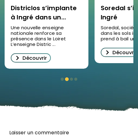
Districlos s’implante
Soredal s’in
à Ingré dans un
Ingré
nouveau bâtiment
Une nouvelle enseigne
Soredal, sociét
nationale renforce sa
dans les sols ind
d’activités
présence dans le Loiret
prend à bail un lo
L’enseigne Distric ...
Découvrir
Découvrir
Laisser un commentaire