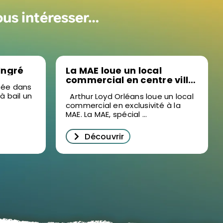
ous intéresser…
 Ingré
La MAE loue un local
commercial en centre ville
isée dans
d’Orléans
 à bail un
Arthur Loyd Orléans loue un local
commercial en exclusivité à la
MAE. La MAE, spécial ...
Découvrir