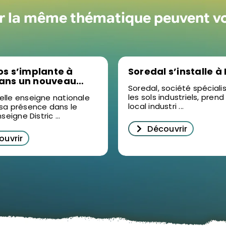
ur la même thématique peuvent v
los s’implante à
Soredal s’installe à
dans un nouveau
Soredal, société spécial
t d’activités
les sols industriels, prend
elle enseigne nationale
local industri ...
 sa présence dans le
nseigne Distric ...
Découvrir
ouvrir