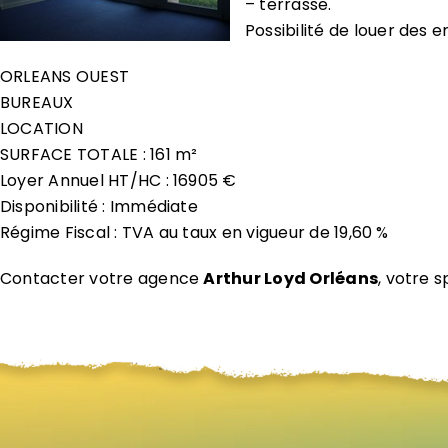
– terrasse.
Possibilité de louer de
ORLEANS OUEST
BUREAUX
LOCATION
SURFACE TOTALE : 161 m²
Loyer Annuel HT/HC : 16905 €
Disponibilité : Immédiate
Régime Fiscal : TVA au taux en vigueur de 19,60 %
Contacter votre agence
Arthur Loyd Orléans
, votre s