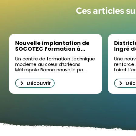
Ces articles s
Nouvelle implantation de
Distric
SOCOTEC Formation à
Ingré 
Ormes : un levier pour la
bâtimen
Un centre de formation technique
Une nouv
formation professionnelle
moderne au cœur d’Orléans
renforce
dans le Loiret
Métropole Bonne nouvelle po ...
Loiret L’e
Découvrir
Déc