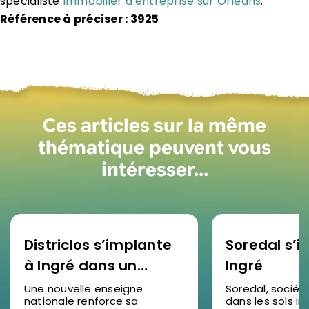
spécialiste
Immobilier d’entreprise sur Orléans
.
Référence à préciser : 3925
Ces articles sur la même
thématique peuvent vous
intéresser…
Districlos s’implante
Soredal s’in
à Ingré dans un
Ingré
nouveau bâtiment
Une nouvelle enseigne
Soredal, sociét
nationale renforce sa
dans les sols ind
d’activités