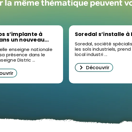
ur la même thématique peuvent v
los s’implante à
Soredal s’installe à
dans un nouveau
Soredal, société spécial
t d’activités
les sols industriels, prend
elle enseigne nationale
local industri ...
 sa présence dans le
nseigne Distric ...
Découvrir
ouvrir