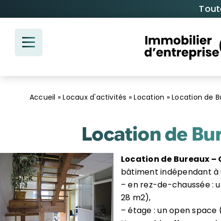
Passer
Tout
au
contenu
Accueil
»
Locaux d'activités
»
Location
»
Location de B
Location de Bur
Location de Bureaux – O
bâtiment indépendant à 
– en rez-de-chaussée : un
28 m2),
– étage : un open space 