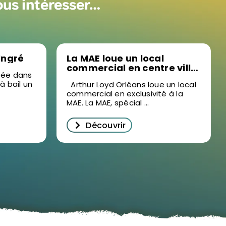
ous intéresser…
 Ingré
La MAE loue un local
commercial en centre ville
isée dans
d’Orléans
 à bail un
Arthur Loyd Orléans loue un local
commercial en exclusivité à la
MAE. La MAE, spécial ...
Découvrir