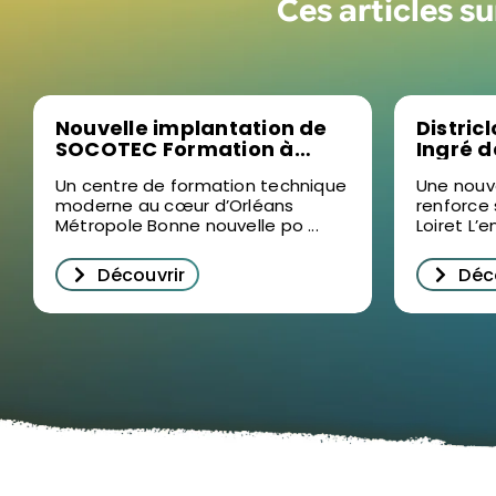
Ces articles s
Nouvelle implantation de
Distric
SOCOTEC Formation à
Ingré 
Ormes : un levier pour la
bâtimen
Un centre de formation technique
Une nouv
formation professionnelle
moderne au cœur d’Orléans
renforce
dans le Loiret
Métropole Bonne nouvelle po ...
Loiret L’e
Découvrir
Déc