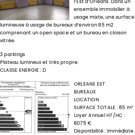
l’Est d’Orléans. Dans un
ensemble immobilier à
usage mixte, une surface
lumineuse à usage de bureaux d’environ 85 m2
comprenant un open space et un bureau en cloison
vitrée.
3 parkings
Plateau lumineux et très propre.
CLASSE ENERGIE : D
ORLEANS EST
BUREAUX
LOCATION
SURFACE TOTALE : 85 m²
Loyer Annuel HT/HC :
8075 €
Disponibilité : Immédiate