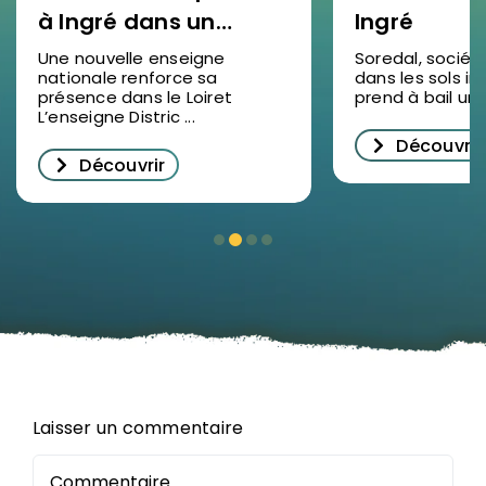
à Ingré dans un
Ingré
nouveau bâtiment
Une nouvelle enseigne
Soredal, sociét
nationale renforce sa
dans les sols ind
d’activités
présence dans le Loiret
prend à bail un lo
L’enseigne Distric ...
Découvrir
Découvrir
Laisser un commentaire
Commentaire