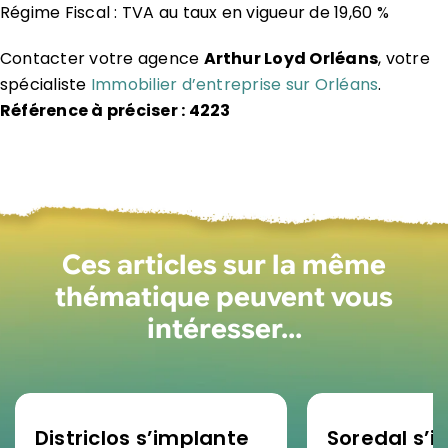
Régime Fiscal : TVA au taux en vigueur de 19,60 %
Contacter votre agence
Arthur Loyd Orléans
, votre
spécialiste
Immobilier d’entreprise sur Orléans
.
Référence à préciser : 4223
Ces articles sur la même
thématique peuvent vous
intéresser…
Districlos s’implante
Soredal s’in