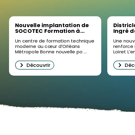
Nouvelle implantation de
Distric
SOCOTEC Formation à
Ingré 
Ormes : un levier pour la
bâtimen
Un centre de formation technique
Une nouv
formation professionnelle
moderne au cœur d’Orléans
renforce
dans le Loiret
Métropole Bonne nouvelle po ...
Loiret L’e
Découvrir
Déc