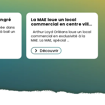
 Ingré
La MAE loue un local
commercial en centre ville
isée dans
d’Orléans
 à bail un
Arthur Loyd Orléans loue un local
commercial en exclusivité à la
MAE. La MAE, spécial ...
Découvrir