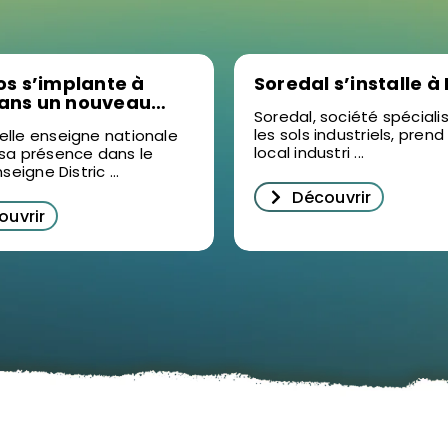
los s’implante à
Soredal s’installe à
dans un nouveau
Soredal, société spécial
t d’activités
les sols industriels, prend
elle enseigne nationale
local industri ...
 sa présence dans le
nseigne Distric ...
Découvrir
ouvrir