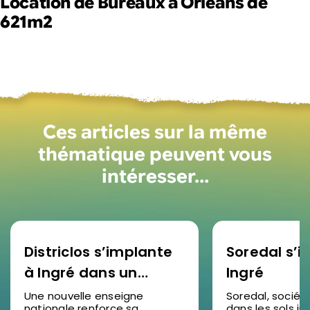
Location de Bureaux à Orléans de
621m2
Ces articles sur la même
thématique peuvent vous
intéresser…
Districlos s’implante
Soredal s’in
à Ingré dans un
Ingré
nouveau bâtiment
Une nouvelle enseigne
Soredal, sociét
nationale renforce sa
dans les sols ind