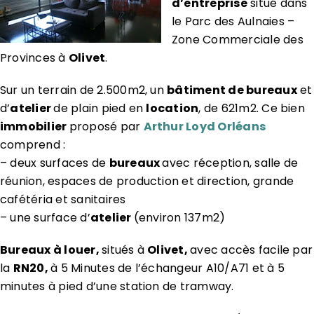
d’entreprise
situé dans
le Parc des Aulnaies –
Zone Commerciale des
Provinces à
Olivet
.
Sur un terrain de 2.500m2, un
bâtiment de bureaux
et
d’
atelier
de plain pied en
location
, de 621m2. Ce bien
immobilier
proposé par
Arthur Loyd Orléans
comprend :
– deux surfaces de
bureaux
avec réception, salle de
réunion, espaces de production et direction, grande
cafétéria et sanitaires
– une surface d’
atelier
(environ 137m2)
Bureaux à louer,
situés à
Olivet,
avec accès facile par
la
RN20,
à 5 Minutes de l’échangeur A10/A71 et à 5
minutes à pied d’une station de tramway.