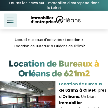
Passer
Toutes les news sur l’immobilier d’entreprise dans
le Loiret
au
contenu
Accueil
»
Locaux d'activités
»
Location
»
Location de Bureaux à Orléans de 621m2
Location de Bureaux à
Orléans de 621m2
Location de Bureaux
de 621m2 à Olivet
, près
d’
Orléans
. Un bien
immobilier