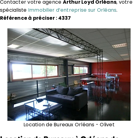
Contacter votre agence
Arthur Loyd Orléans
, votre
spécialiste
Immobilier d’entreprise sur Orléans
.
Référence à préciser : 4337
Location de Bureaux Orléans - Olivet