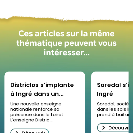
Ces articles sur la même
thématique peuvent vous
intéresser…
Districlos s’implante
Soredal s’in
à Ingré dans un
Ingré
nouveau bâtiment
Une nouvelle enseigne
Soredal, sociét
nationale renforce sa
dans les sols ind
d’activités
présence dans le Loiret
prend à bail un lo
L’enseigne Distric ...
Découvrir