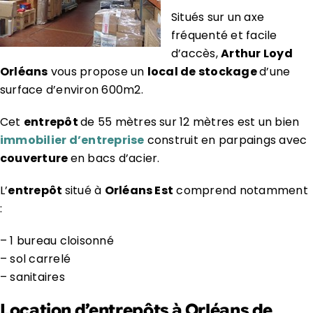
Situés sur un axe
fréquenté et facile
d’accès,
Arthur Loyd
Orléans
vous propose un
local de stockage
d’une
surface d’environ 600m2.
Cet
entrepôt
de 55 mètres sur 12 mètres est un bien
immobilier d’entreprise
construit en parpaings avec
couverture
en bacs d’acier.
L’
entrepôt
situé à
Orléans Est
comprend notamment
:
– 1 bureau cloisonné
– sol carrelé
– sanitaires
Location d’entrepôts à Orléans de