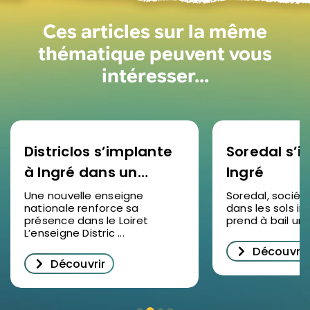
Ces articles sur la même
thématique peuvent vous
intéresser…
Districlos s’implante
Soredal s’in
à Ingré dans un
Ingré
nouveau bâtiment
Une nouvelle enseigne
Soredal, sociét
nationale renforce sa
dans les sols ind
d’activités
présence dans le Loiret
prend à bail un lo
L’enseigne Distric ...
Découvrir
Découvrir