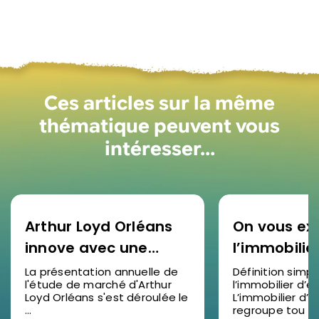
Ces articles sur la même
thématique peuvent vous
intéresser…
Arthur Loyd Orléans
On vous ex
innove avec une
l’immobilie
étude de marché
d’entrepris
La présentation annuelle de
Définition simp
l'étude de marché d'Arthur
l’immobilier d’e
2025 en vidéo : un
Loyd Orléans s'est déroulée le
L’immobilier d’e
succès pour
...
regroupe tou ...