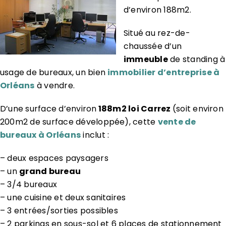
d’environ 188m2.
Situé au rez-de-
chaussée d’un
immeuble
de standing à
usage de bureaux, un bien
immobilier d’entreprise à
Orléans
à vendre.
D’une surface d’environ
188m2 loi Carrez
(soit environ
200m2 de surface développée), cette
vente de
bureaux à Orléans
inclut :
– deux espaces paysagers
– un
grand bureau
– 3/4 bureaux
– une cuisine et deux sanitaires
– 3 entrées/sorties possibles
– 2 parkings en sous-sol et 6 places de stationnement