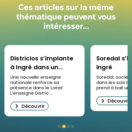
Ces articles sur la même
thématique peuvent vous
intéresser…
Districlos s’implante
Soredal s’in
à Ingré dans un
Ingré
nouveau bâtiment
Une nouvelle enseigne
Soredal, sociét
nationale renforce sa
dans les sols ind
d’activités
présence dans le Loiret
prend à bail un lo
L’enseigne Distric ...
Découvrir
Découvrir