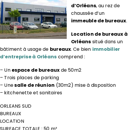
d’Orléans
, au rez de
chaussée d’un
immeuble de bureaux
.
Location de bureaux à
Orléans
situé dans un
bâtiment à usage de
bureaux
. Ce bien
immobilier
d’entreprise à Orléans
comprend :
– Un
espace de bureaux
de 50m2
– Trois places de parking
– Une
salle de réunion
(30m2) mise à disposition
– kitchenette et sanitaires
ORLEANS SUD
BUREAUX
LOCATION
SURFACE TOTALE : 50 m²