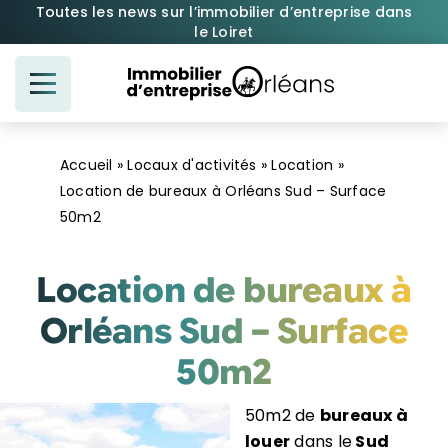
Passer
Toutes les news sur l’immobilier d’entreprise dans
le Loiret
au
contenu
Accueil
»
Locaux d'activités
»
Location
»
Location de bureaux à Orléans Sud – Surface
50m2
Location de bureaux à
Orléans Sud – Surface
50m2
50m2 de
bureaux à
louer
dans le
Sud