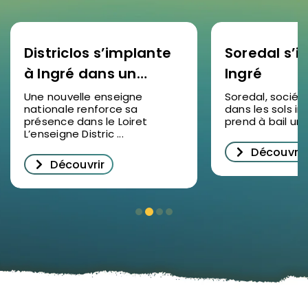
Districlos s’implante
Soredal s’in
à Ingré dans un
Ingré
nouveau bâtiment
Une nouvelle enseigne
Soredal, sociét
nationale renforce sa
dans les sols ind
d’activités
présence dans le Loiret
prend à bail un lo
L’enseigne Distric ...
Découvrir
Découvrir