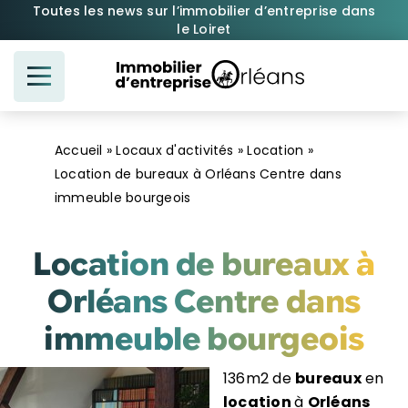
Passer
Toutes les news sur l’immobilier d’entreprise dans
le Loiret
au
contenu
Accueil
»
Locaux d'activités
»
Location
»
Location de bureaux à Orléans Centre dans
immeuble bourgeois
Location de bureaux à
Orléans Centre dans
immeuble bourgeois
136m2 de
bureaux
en
location
à
Orléans