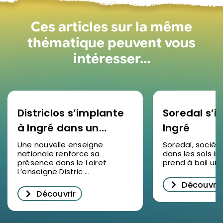
Ces articles sur la même
thématique peuvent vous
intéresser…
Districlos s’implante
Soredal s’in
à Ingré dans un
Ingré
nouveau bâtiment
Une nouvelle enseigne
Soredal, sociét
nationale renforce sa
dans les sols ind
d’activités
présence dans le Loiret
prend à bail un lo
L’enseigne Distric ...
Découvrir
Découvrir