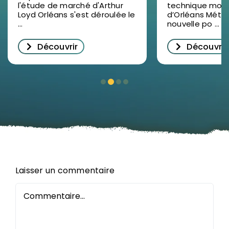
l'étude de marché d'Arthur
technique mod
2025 en vidéo : un
à Ormes : u
Loyd Orléans s'est déroulée le
d’Orléans Métr
succès pour
pour la for
...
nouvelle po ...
décrypter
professionn
Découvrir
Découvrir
l’immobilier
le Loiret
d’entreprise à
Orléans
Laisser un commentaire
Commentaire