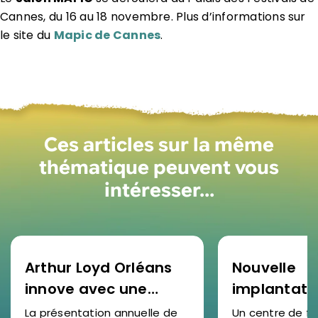
Cannes, du 16 au 18 novembre. Plus d’informations sur
le site du
Mapic de Cannes
.
Ces articles sur la même
thématique peuvent vous
intéresser…
Arthur Loyd Orléans
Nouvelle
innove avec une
implantati
étude de marché
SOCOTEC F
La présentation annuelle de
Un centre de f