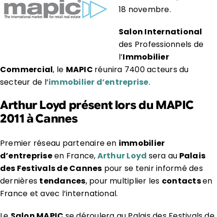
18 novembre.
Salon International
des Professionnels de
l’
Immobilier
Commercial
, le
MAPIC
réunira 7400 acteurs du
secteur de l’
immobilier d’entreprise
.
Arthur Loyd présent lors du MAPIC
2011 à Cannes
Premier réseau partenaire en
immobilier
d’entreprise
en France,
Arthur Loyd
sera au
Palais
des Festivals de Cannes
pour se tenir informé des
dernières
tendances
, pour multiplier les
contacts
en
France et avec l’international.
Le
Salon MAPIC
se déroulera au Palais des Festivals de