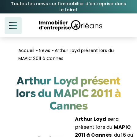
Passer
Toutes les news sur l’immobilier d’entreprise dans
le Loiret
au
contenu
Accueil
»
News
»
Arthur Loyd présent lors du
MAPIC 2011 à Cannes
Arthur Loyd présent
lors du MAPIC 2011 à
Cannes
Arthur Loyd
sera
présent lors du
MAPIC
2011 à Cannes
, du 16 au