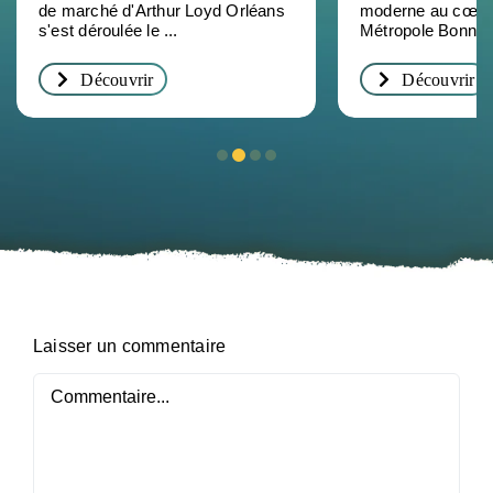
vidéo : un succès pour
un levier po
de marché d'Arthur Loyd Orléans
moderne au cœur
décrypter l’immobilier
s'est déroulée le ...
formation
Métropole Bonne n
d’entreprise à Orléans
professionne
Découvrir
Découvrir
Loiret
Laisser un commentaire
Commentaire