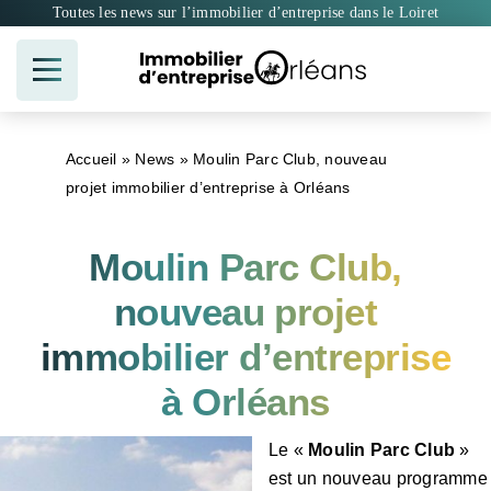
Passer
Toutes les news sur l’immobilier d’entreprise dans le Loiret
au
contenu
Accueil
»
News
»
Moulin Parc Club, nouveau
projet immobilier d’entreprise à Orléans
Moulin Parc Club,
nouveau projet
immobilier d’entreprise
à Orléans
Le «
Moulin Parc Club
»
est un nouveau programme