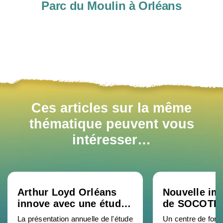
Parc du Moulin à Orléans
Ces articles sur la même
thématique peuvent vous
intéresser…
Arthur Loyd Orléans
Nouvelle im
innove avec une étude
de SOCOTE
de marché 2025 en
Formation à
La présentation annuelle de l'étude
Un centre de form