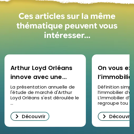
Ces articles sur la même
thématique peuvent vous
intéresser…
Arthur Loyd Orléans
On vous ex
innove avec une
l’immobilie
étude de marché
d’entrepris
La présentation annuelle de
Définition simp
l'étude de marché d'Arthur
l’immobilier d’e
2025 en vidéo : un
Loyd Orléans s'est déroulée le
L’immobilier d’e
succès pour
...
regroupe tou ...
décrypter
Découvrir
Découvrir
l’immobilier
d’entreprise à