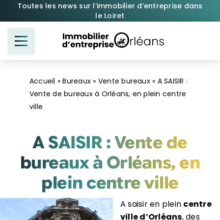
Passer
Toutes les news sur l’immobilier d’entreprise dans
le Loiret
au
contenu
Accueil
»
Bureaux
»
Vente bureaux
»
A SAISIR :
Vente de bureaux à Orléans, en plein centre
ville
A SAISIR : Vente de
bureaux à Orléans, en
plein centre ville
A saisir en plein
centre
ville d’Orléans
, des