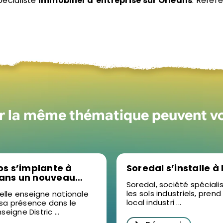
pécialiste
Immobilier d’entreprise sur Orléans
. Référ
ur la même thématique peuvent v
los s’implante à
Soredal s’installe à
dans un nouveau
Soredal, société spécial
t d’activités
les sols industriels, prend
elle enseigne nationale
local industri ...
 sa présence dans le
nseigne Distric ...