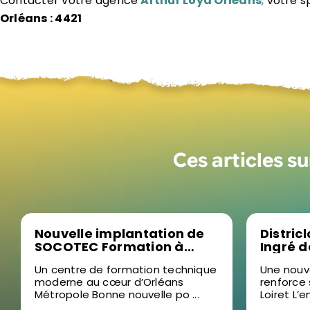
Contacter votre agence
Arthur Loyd Orléans
,
votre s
Orléans : 4421
Ces articles s
Nouvelle implantation de
Distric
SOCOTEC Formation à
Ingré 
Ormes : un levier pour la
bâtimen
Un centre de formation technique
Une nouv
formation professionnelle
moderne au cœur d’Orléans
renforce
dans le Loiret
Métropole Bonne nouvelle po ...
Loiret L’e