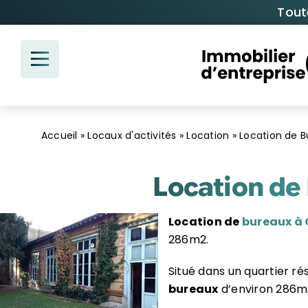
Passer
Tout
au
contenu
Accueil
»
Locaux d'activités
»
Location
»
Location de B
Location de 
Location de
bureaux à 
286m2.
Situé dans un quartier ré
bureaux
d’environ 286m