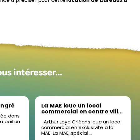
ence à préciser pour cette
location de bureaux à
ous intéresser…
 Ingré
La MAE loue un local
commercial en centre ville
isée dans
d’Orléans
 à bail un
Arthur Loyd Orléans loue un local
commercial en exclusivité à la
MAE. La MAE, spécial ...