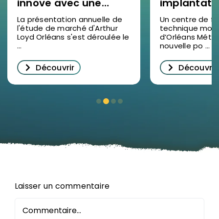
innove avec une
implantati
étude de marché
SOCOTEC F
La présentation annuelle de
Un centre de f
l'étude de marché d'Arthur
technique mod
2025 en vidéo : un
à Ormes : u
Loyd Orléans s'est déroulée le
d’Orléans Métr
succès pour
pour la for
...
nouvelle po ...
décrypter
professionn
Découvrir
Découvrir
l’immobilier
le Loiret
d’entreprise à
Orléans
Laisser un commentaire
Commentaire