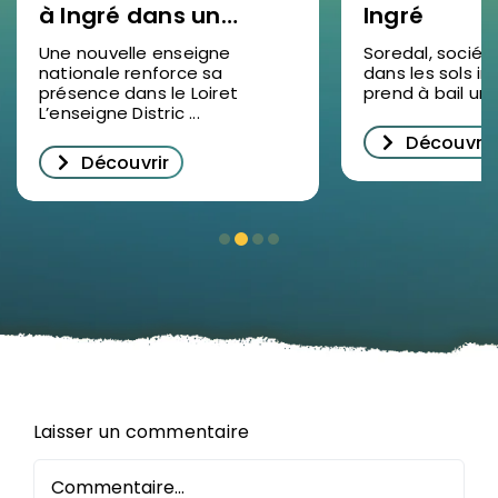
à Ingré dans un
Ingré
nouveau bâtiment
Une nouvelle enseigne
Soredal, sociét
nationale renforce sa
dans les sols ind
d’activités
présence dans le Loiret
prend à bail un lo
L’enseigne Distric ...
Découvrir
Découvrir
Laisser un commentaire
Commentaire