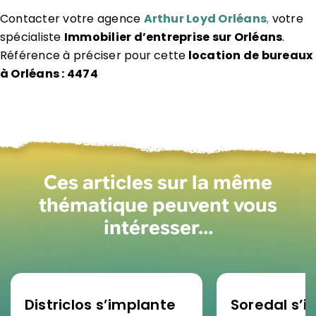
Contacter votre agence
Arthur Loyd Orléans
,
votre
spécialiste
Immobilier d’entreprise sur Orléans
.
Référence à préciser pour cette
location de bureaux
à Orléans : 4474
Ces articles sur la même
thématique peuvent vous
intéresser…
Districlos s’implante
Soredal s’in