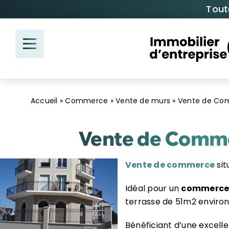
Passer
Tout
au
contenu
Accueil
»
Commerce
»
Vente de murs
»
Vente de Com
Vente de Commer
Vente de commerce
sit
Idéal pour un
commerce 
terrasse de 51m2 environ
Bénéficiant d’une excelle