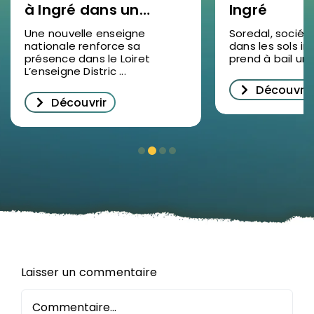
à Ingré dans un
Ingré
nouveau bâtiment
Une nouvelle enseigne
Soredal, sociét
nationale renforce sa
dans les sols ind
d’activités
présence dans le Loiret
prend à bail un lo
L’enseigne Distric ...
Découvrir
Découvrir
Laisser un commentaire
Commentaire