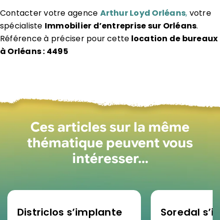
Contacter votre agence
Arthur Loyd Orléans
,
votre
spécialiste
Immobilier d’entreprise sur Orléans
.
Référence à préciser pour cette
location de bureaux
à Orléans : 4495
Ces articles sur la même
thématique peuvent vous
intéresser…
Districlos s’implante
Soredal s’in