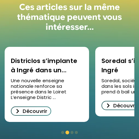
Ces articles sur la même
thématique peuvent vous
intéresser…
Districlos s’implante
Soredal s’in
à Ingré dans un
Ingré
nouveau bâtiment
Une nouvelle enseigne
Soredal, sociét
nationale renforce sa
dans les sols ind
d’activités
présence dans le Loiret
prend à bail un lo
L’enseigne Distric ...
Découvrir
Découvrir