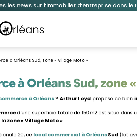
es les news sur l’immobilier d’entreprise dans le L
e à Orléans Sud, zone « Village Moto »
e à Orléans Sud, zone « 
 commerce à Orléans
?
Arthur Loyd
propose ce bien
i
mmerce
d’une superficie totale de 150m2 est situé dans 
 la
zone « Village Moto »
.
tionale 20, ce
local commercial à Orléans
Sud
(lot av