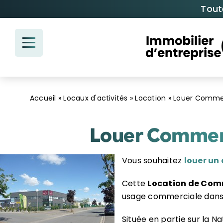
Passer
Tout
au
contenu
Accueil
»
Locaux d'activités
»
Location
»
Louer Commerc
Louer Commerc
Vous souhaitez
louer un
Cette
Location de Co
usage commerciale dans
Située en partie sur la Na