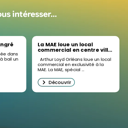
ous intéresser…
 Ingré
La MAE loue un local
commercial en centre ville
isée dans
d’Orléans
 à bail un
Arthur Loyd Orléans loue un local
commercial en exclusivité à la
MAE. La MAE, spécial ...
Découvrir