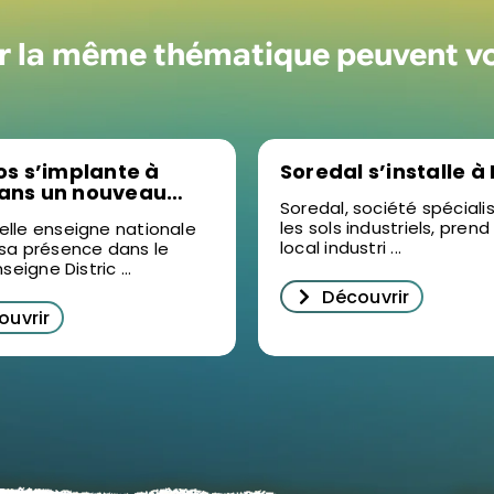
ur la même thématique peuvent v
los s’implante à
Soredal s’installe à
dans un nouveau
Soredal, société spécial
t d’activités
les sols industriels, prend
elle enseigne nationale
local industri ...
 sa présence dans le
nseigne Distric ...
Découvrir
ouvrir