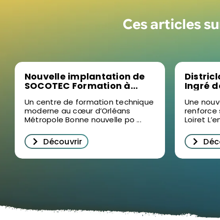
Ces articles s
Nouvelle implantation de
Distric
SOCOTEC Formation à
Ingré 
Ormes : un levier pour la
bâtimen
Un centre de formation technique
Une nouv
formation professionnelle
moderne au cœur d’Orléans
renforce
dans le Loiret
Métropole Bonne nouvelle po ...
Loiret L’e
Découvrir
Déc