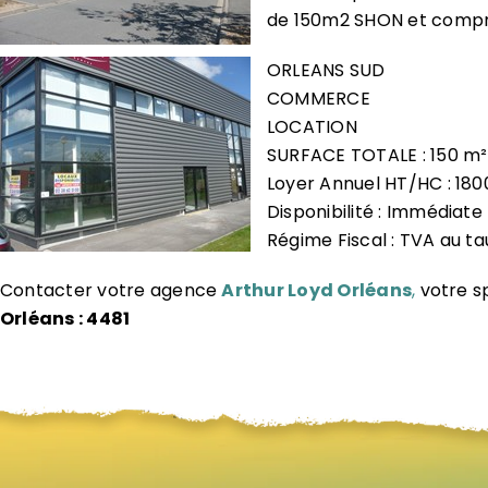
de 150m2 SHON et compr
ORLEANS SUD
COMMERCE
LOCATION
SURFACE TOTALE : 150 m²
Loyer Annuel HT/HC : 18
Disponibilité : Immédiate
Régime Fiscal : TVA au ta
Contacter votre agence
Arthur Loyd Orléans
,
votre s
Orléans : 4481