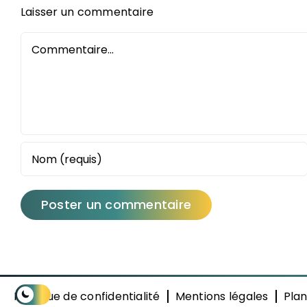
Laisser un commentaire
Commentaire
Politique de confidentialité
Mentions légales
Plan
Activer ou désactiver le mode sombre