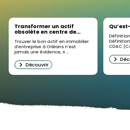
Transformer un actif
Qu’est
obsolète en centre de
Définitio
formation sur mesure, la
Définitio
Trouver le bon actif en immobilier
nouvelle stratégie sur le
CDAC (Co
d’entreprise à Orléans n’est
marché de l’immobilier
jamais une évidence, s ...
d’entreprise à Orléans
Déc
Découvrir