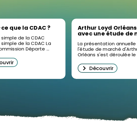
-ce que la CDAC ?
Arthur Loyd Orléans
avec une étude de
n simple de la CDAC
2025 en vidéo : un 
n simple de la CDAC La
La présentation annuelle
pour décrypter
mmission Départe ...
l'étude de marché d'Arth
l’immobilier d’entre
Orléans s'est déroulée le .
Orléans
ouvrir
Découvrir