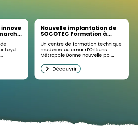
 innove
Nouvelle implantation de
 marché
SOCOTEC Formation à
succès
Ormes : un levier pour la
 de
Un centre de formation technique
formation professionnelle
ur Loyd
moderne au cœur d’Orléans
prise à
dans le Loiret
..
Métropole Bonne nouvelle po ...
Découvrir