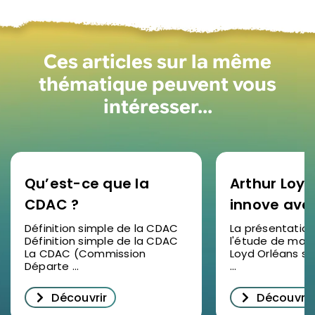
Ces articles sur la même
thématique peuvent vous
intéresser…
Qu’est-ce que la
Arthur Loyd
CDAC ?
innove ave
étude de 
Définition simple de la CDAC
La présentation
Définition simple de la CDAC
l'étude de marc
2025 en vid
La CDAC (Commission
Loyd Orléans s'
succès pou
Départe ...
...
décrypter
Découvrir
Découvrir
l’immobilie