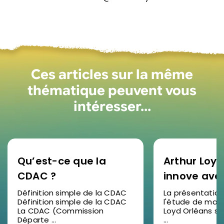
Ces articles sur la même
thématique peuvent vous
intéresser…
Qu’est-ce que la
Arthur Loyd
CDAC ?
innove ave
étude de 
Définition simple de la CDAC
La présentation
Définition simple de la CDAC
l'étude de marc
2025 en vid
La CDAC (Commission
Loyd Orléans s'
succès pou
Départe ...
...