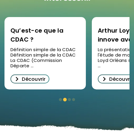
Qu’est-ce que la
Arthur Loyd
CDAC ?
innove ave
étude de 
Définition simple de la CDAC
La présentation
Définition simple de la CDAC
l'étude de marc
2025 en vid
La CDAC (Commission
Loyd Orléans s'
succès pou
Départe ...
...
décrypter
Découvrir
Découvrir
l’immobilie
d’entrepris
Orléans