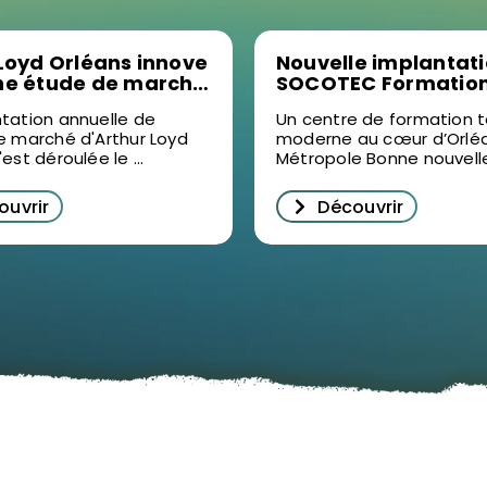
Loyd Orléans innove
Nouvelle implantat
ne étude de marché
SOCOTEC Formation
 vidéo : un succès
Ormes : un levier po
tation annuelle de
Un centre de formation 
écrypter
formation professio
e marché d'Arthur Loyd
moderne au cœur d’Orlé
ilier d’entreprise à
dans le Loiret
est déroulée le ...
Métropole Bonne nouvelle 
s
ouvrir
Découvrir