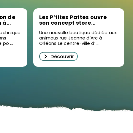
ion de
Les P’tites Pattes ouvre
 à
son concept store
ur la
animalier au cœur
technique
Une nouvelle boutique dédiée aux
nnelle
d’Orléans
ans
animaux rue Jeanne d’Arc à
po ...
Orléans Le centre-ville d’ ...
Découvrir