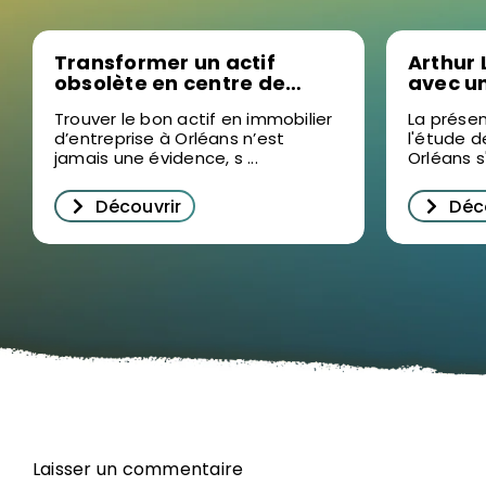
Transformer un actif
Arthur 
obsolète en centre de
avec u
formation sur mesure, la
2025 en
Trouver le bon actif en immobilier
La présen
nouvelle stratégie sur le
pour d
d’entreprise à Orléans n’est
l'étude d
marché de l’immobilier
l’immob
jamais une évidence, s ...
Orléans s'
d’entreprise à Orléans
Orléan
Découvrir
Déc
Laisser un commentaire