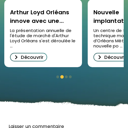
Arthur Loyd Orléans
Nouvelle
innove avec une
implantati
étude de marché
SOCOTEC F
La présentation annuelle de
Un centre de f
l'étude de marché d'Arthur
technique mod
2025 en vidéo : un
à Ormes : u
Loyd Orléans s'est déroulée le
d’Orléans Métr
succès pour
pour la for
...
nouvelle po ...
décrypter
professionn
Découvrir
Découvrir
l’immobilier
le Loiret
d’entreprise à
Orléans
Laisser un commentaire