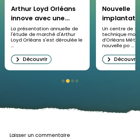
Arthur Loyd Orléans
Nouvelle
innove avec une
implantati
étude de marché
SOCOTEC F
La présentation annuelle de
Un centre de f
l'étude de marché d'Arthur
technique mod
2025 en vidéo : un
à Ormes : u
Loyd Orléans s'est déroulée le
d’Orléans Métr
succès pour
pour la for
...
nouvelle po ...
décrypter
professionn
Découvrir
Découvrir
l’immobilier
le Loiret
d’entreprise à
Orléans
Laisser un commentaire