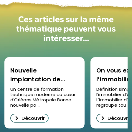
Ces articles sur la même
thématique peuvent vous
intéresser…
Nouvelle
On vous ex
implantation de
l’immobilie
SOCOTEC Formation
d’entrepris
Un centre de formation
Définition simp
technique moderne au cœur
l’immobilier d’e
à Ormes : un levier
d’Orléans Métropole Bonne
L’immobilier d’e
pour la formation
nouvelle po ...
regroupe tou ...
professionnelle dans
Découvrir
Découvrir
le Loiret