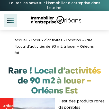
Passer
Toutes les news sur l’immobilier d’entreprise dans
le Loiret
au
contenu
Accueil
»
Locaux d'activités
»
Location
»
Rare
! Local d’activités de 90 m2 à louer – Orléans
Est
Rare ! Local d’activités
de 90 m2 à louer –
Orléans Est
Il est des produits rares,
disponibles