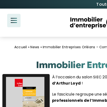
Passer
Tout
au
contenu
Accueil
»
News
»
Immobilier Entreprises Orléans – Co
Immobilier Entr
À l’occasion du salon SIEC 201
d’Arthur Loyd
!
Le fascicule regroupe une s
professionnels de l’Immob