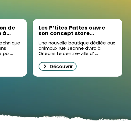
ion de
Les P’tites Pattes ouvre
 à
son concept store
ur la
animalier au cœur
technique
Une nouvelle boutique dédiée aux
nnelle
d’Orléans
ans
animaux rue Jeanne d’Arc à
po ...
Orléans Le centre-ville d’ ...
Découvrir