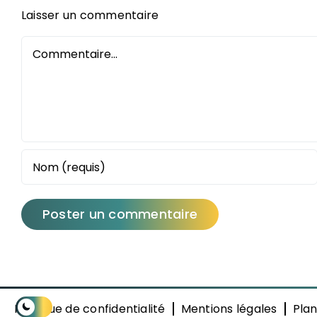
Laisser un commentaire
Commentaire
Politique de confidentialité
Mentions légales
Plan
Activer ou désactiver le mode sombre