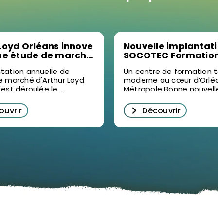
Loyd Orléans innove
Nouvelle implantat
ne étude de marché
SOCOTEC Formation
 vidéo : un succès
Ormes : un levier po
tation annuelle de
Un centre de formation 
écrypter
formation professio
e marché d'Arthur Loyd
moderne au cœur d’Orlé
ilier d’entreprise à
dans le Loiret
est déroulée le ...
Métropole Bonne nouvelle 
s
ouvrir
Découvrir