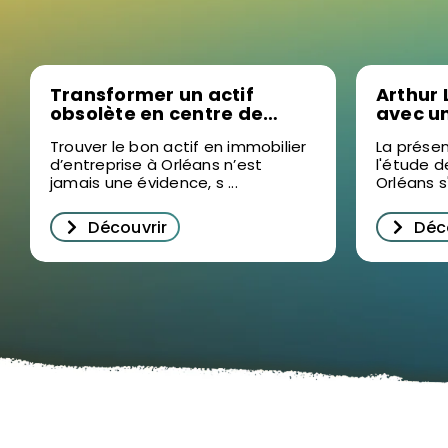
Transformer un actif
Arthur 
obsolète en centre de
avec u
formation sur mesure, la
2025 en
Trouver le bon actif en immobilier
La présen
nouvelle stratégie sur le
pour d
d’entreprise à Orléans n’est
l'étude d
marché de l’immobilier
l’immob
jamais une évidence, s ...
Orléans s'
d’entreprise à Orléans
Orléan
Découvrir
Déc