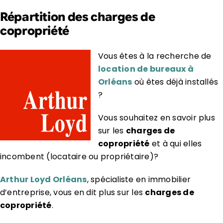
Répartition des charges de
copropriété
Vous êtes à la recherche de
location de bureaux à
Orléans
où êtes déjà installés
?
Vous souhaitez en savoir plus
sur les
charges de
copropriété
et à qui elles
incombent (locataire ou propriétaire)?
Arthur Loyd Orléans
, spécialiste en immobilier
d’entreprise, vous en dit plus sur les
charges de
copropriété
.