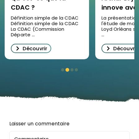
CDAC ?
innove ave
étude de 
Définition simple de la CDAC
La présentation
Définition simple de la CDAC
l'étude de marc
2025 en vid
La CDAC (Commission
Loyd Orléans s'
succès pou
Départe ...
...
décrypter
Découvrir
Découvrir
l’immobilie
d’entrepris
Orléans
Laisser un commentaire
Commentaire