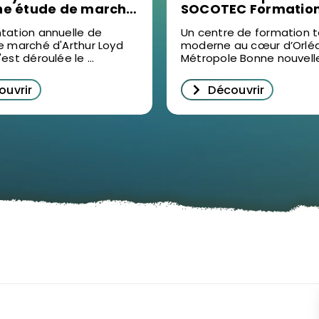
ne étude de marché
SOCOTEC Formation
 vidéo : un succès
Ormes : un levier po
tation annuelle de
Un centre de formation 
écrypter
formation professio
e marché d'Arthur Loyd
moderne au cœur d’Orlé
ilier d’entreprise à
dans le Loiret
est déroulée le ...
Métropole Bonne nouvelle 
s
ouvrir
Découvrir