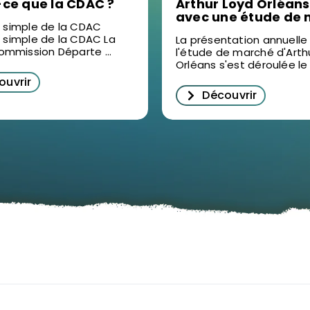
-ce que la CDAC ?
Arthur Loyd Orléans
avec une étude de
n simple de la CDAC
2025 en vidéo : un 
n simple de la CDAC La
La présentation annuelle
pour décrypter
mmission Départe ...
l'étude de marché d'Arth
l’immobilier d’entre
Orléans s'est déroulée le .
Orléans
ouvrir
Découvrir