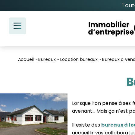
Passer
Tout
au
contenu
Accueil
»
Bureaux
»
Location bureaux
»
Bureaux à vend
B
Lorsque l’on pense à ses 
avenant… Mais ça n’est pas
Il existe des
bureaux à lo
accueillir vos collaborateu