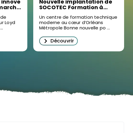
 innove
Nouvelle implantation de
 marché
SOCOTEC Formation à
succès
Ormes : un levier pour la
 de
Un centre de formation technique
formation professionnelle
ur Loyd
moderne au cœur d’Orléans
prise à
dans le Loiret
..
Métropole Bonne nouvelle po ...
Découvrir