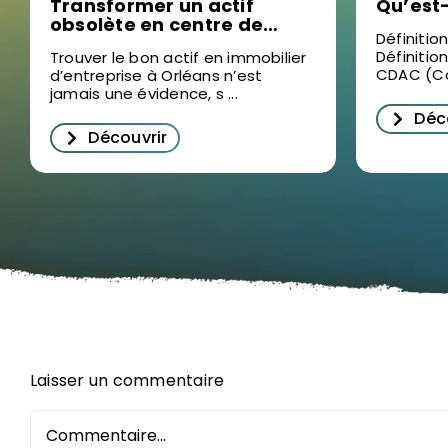
Transformer un actif
Qu’est
obsolète en centre de
Définitio
formation sur mesure, la
Définitio
Trouver le bon actif en immobilier
nouvelle stratégie sur le
CDAC (Co
d’entreprise à Orléans n’est
marché de l’immobilier
jamais une évidence, s ...
d’entreprise à Orléans
Déc
Découvrir
Laisser un commentaire
Commentaire