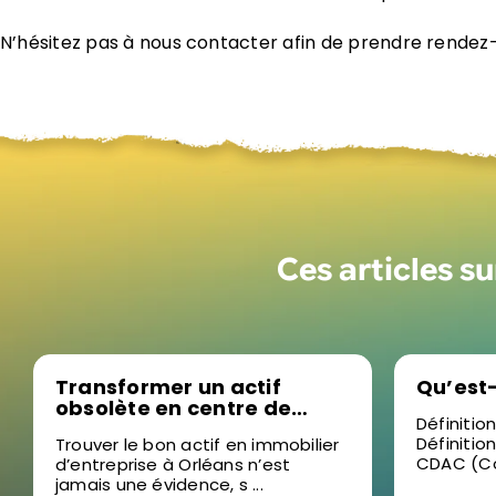
N’hésitez pas à nous contacter afin de prendre rendez-
Ces articles s
Transformer un actif
Qu’est
obsolète en centre de
Définitio
formation sur mesure, la
Définitio
Trouver le bon actif en immobilier
nouvelle stratégie sur le
CDAC (Co
d’entreprise à Orléans n’est
marché de l’immobilier
jamais une évidence, s ...
d’entreprise à Orléans