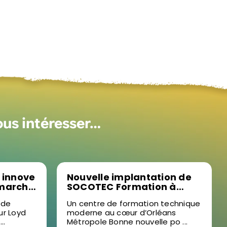
ous intéresser…
 innove
Nouvelle implantation de
 marché
SOCOTEC Formation à
succès
Ormes : un levier pour la
 de
Un centre de formation technique
formation professionnelle
ur Loyd
moderne au cœur d’Orléans
prise à
dans le Loiret
..
Métropole Bonne nouvelle po ...