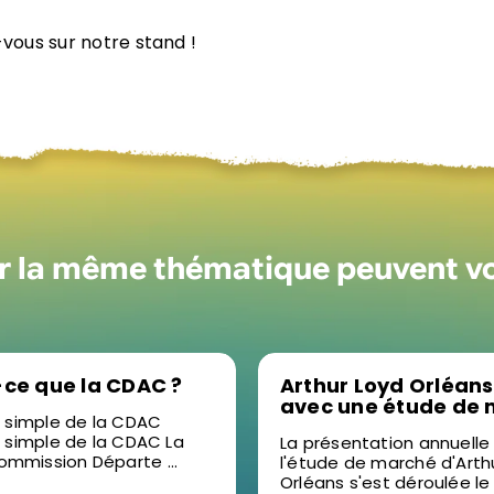
vous sur notre stand !
ur la même thématique peuvent v
-ce que la CDAC ?
Arthur Loyd Orléans
avec une étude de
n simple de la CDAC
2025 en vidéo : un 
n simple de la CDAC La
La présentation annuelle
pour décrypter
mmission Départe ...
l'étude de marché d'Arth
l’immobilier d’entre
Orléans s'est déroulée le .
Orléans