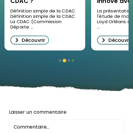
CDAC ?
innove ave
étude de 
Définition simple de la CDAC
La présentation
Définition simple de la CDAC
l'étude de marc
2025 en vid
La CDAC (Commission
Loyd Orléans s'
succès pou
Départe ...
...
décrypter
Découvrir
Découvrir
l’immobilie
d’entrepris
Orléans
Laisser un commentaire
Commentaire