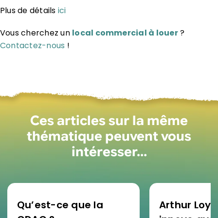
Plus de détails
ici
Vous cherchez un
local commercial à louer
?
Contactez-nous
!
Ces articles sur la même
thématique peuvent vous
intéresser…
Qu’est-ce que la
Arthur Loyd