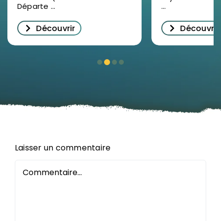
succès pou
Départe ...
...
décrypter
Découvrir
Découvrir
l’immobilie
d’entrepris
Orléans
Laisser un commentaire
Commentaire