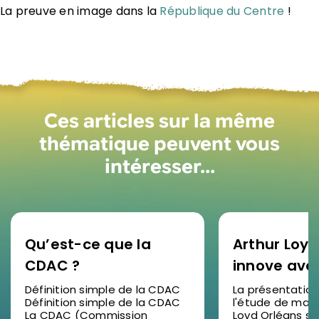
La preuve en image dans la
République du Centre
!
Ces articles sur la même
thématique peuvent vous
intéresser…
Qu’est-ce que la
Arthur Loyd
CDAC ?
innove ave
étude de 
Définition simple de la CDAC
La présentation
Définition simple de la CDAC
l'étude de marc
2025 en vid
La CDAC (Commission
Loyd Orléans s'