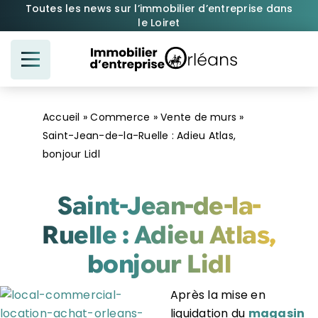
Passer
Toutes les news sur l’immobilier d’entreprise dans
le Loiret
au
contenu
Accueil
»
Commerce
»
Vente de murs
»
Saint-Jean-de-la-Ruelle : Adieu Atlas,
bonjour Lidl
Saint-Jean-de-la-
Ruelle : Adieu Atlas,
bonjour Lidl
Après la mise en
liquidation du
magasin