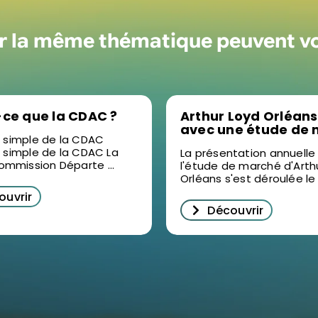
ur la même thématique peuvent v
-ce que la CDAC ?
Arthur Loyd Orléans
avec une étude de
n simple de la CDAC
2025 en vidéo : un 
n simple de la CDAC La
La présentation annuelle
pour décrypter
mmission Départe ...
l'étude de marché d'Arth
l’immobilier d’entre
Orléans s'est déroulée le .
Orléans
ouvrir
Découvrir