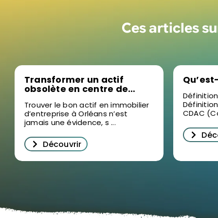
Ces articles s
Transformer un actif
Qu’est
obsolète en centre de
Définitio
formation sur mesure, la
Définitio
Trouver le bon actif en immobilier
nouvelle stratégie sur le
CDAC (Co
d’entreprise à Orléans n’est
marché de l’immobilier
jamais une évidence, s ...
d’entreprise à Orléans
Déc
Découvrir