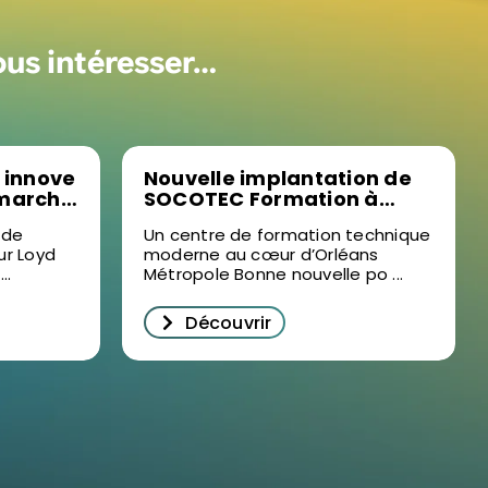
ous intéresser…
 innove
Nouvelle implantation de
 marché
SOCOTEC Formation à
succès
Ormes : un levier pour la
 de
Un centre de formation technique
formation professionnelle
ur Loyd
moderne au cœur d’Orléans
prise à
dans le Loiret
..
Métropole Bonne nouvelle po ...
Découvrir