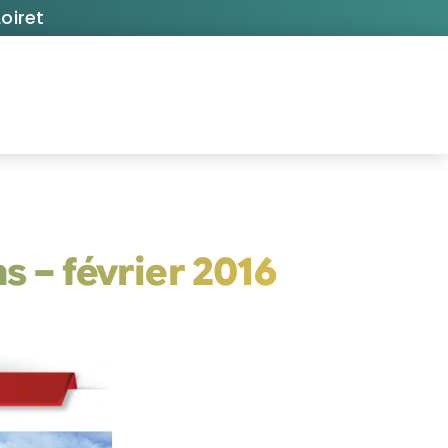
oiret
s – février 2016