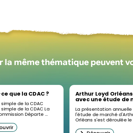
ur la même thématique peuvent v
-ce que la CDAC ?
Arthur Loyd Orléans
avec une étude de
n simple de la CDAC
2025 en vidéo : un 
n simple de la CDAC La
La présentation annuelle
pour décrypter
mmission Départe ...
l'étude de marché d'Arth
l’immobilier d’entre
Orléans s'est déroulée le .
Orléans
ouvrir