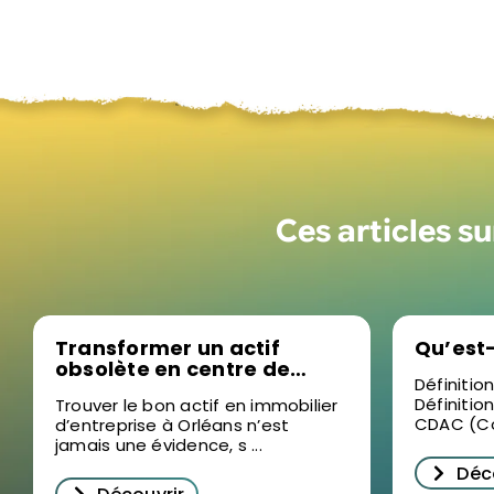
Ces articles s
Transformer un actif
Qu’est
obsolète en centre de
Définitio
formation sur mesure, la
Définitio
Trouver le bon actif en immobilier
nouvelle stratégie sur le
CDAC (Co
d’entreprise à Orléans n’est
marché de l’immobilier
jamais une évidence, s ...
d’entreprise à Orléans
Déc