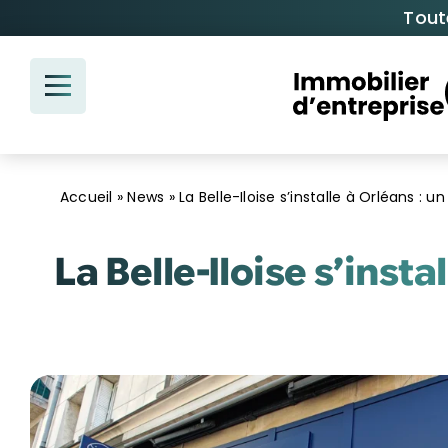
Passer
Tout
au
contenu
Accueil
»
News
»
La Belle-Iloise s’installe à Orléans :
La Belle-Iloise s’ins