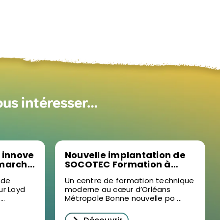
ous intéresser…
 innove
Nouvelle implantation de
 marché
SOCOTEC Formation à
succès
Ormes : un levier pour la
 de
Un centre de formation technique
formation professionnelle
ur Loyd
moderne au cœur d’Orléans
prise à
dans le Loiret
..
Métropole Bonne nouvelle po ...