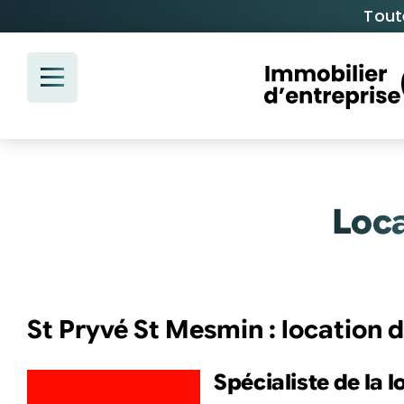
Passer
Tout
au
contenu
Loca
St Pryvé St Mesmin : location 
Spécialiste de la 