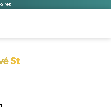
oiret
vé St
n