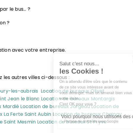
 par le bus… ?
on ?
tion avec votre entreprise.
les autres villes ci-dessous :
eury-les-aubrais
Location de bureaux Olivet
int Jean le Blanc
Location de bureaux Montargis
x Mardié
Location de bureaux Jargeau
Location de
x La Ferte Saint Aubin
Location de bureaux Chaingy
ve Saint Mesmin
Location de bureaux St Pryve