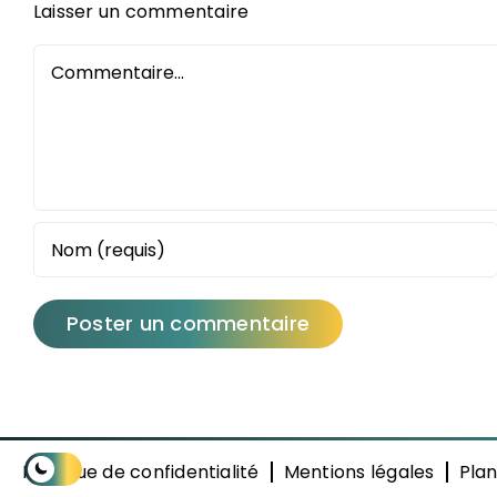
Laisser un commentaire
Commentaire
Politique de confidentialité
Mentions légales
Plan
Activer ou désactiver le mode sombre