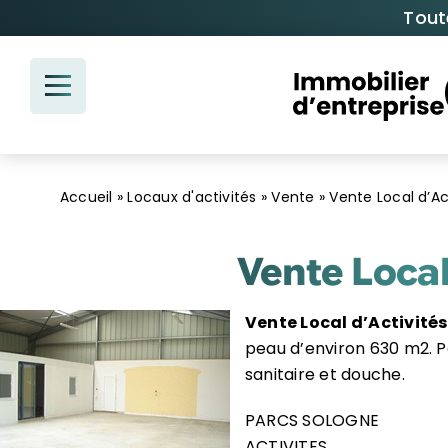
Passer
Tout
au
contenu
Accueil
»
Locaux d'activités
»
Vente
»
Vente Local d’A
Vente Local
Vente Local d’Activité
peau d’environ 630 m2. Po
sanitaire et douche.
PARCS SOLOGNE
ACTIVITES