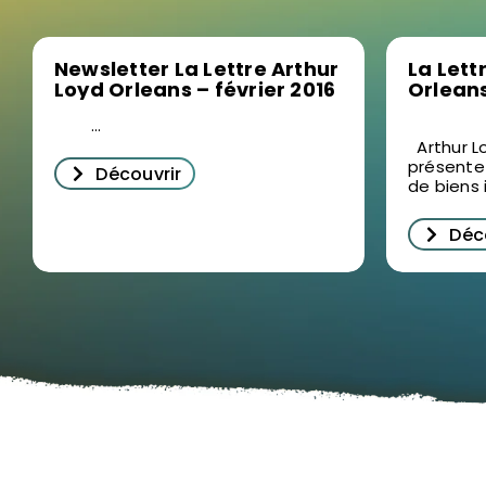
Newsletter La Lettre Arthur
La Lett
Loyd Orleans – février 2016
Orleans
...
Arthur L
présente 
Découvrir
de biens i
Déc