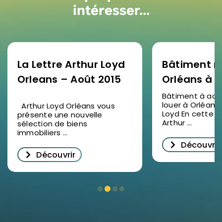
intéresser…
La Lettre Arthur Loyd
Bâtiment m
Orleans – Août 2015
Orléans à l
acheter pré
Bâtiment à ach
louer à Orléans 
Arthur Loyd Orléans vous
Occasion ra
Loyd En cette n
présente une nouvelle
Arthur ...
sélection de biens
immobiliers ...
Découvrir
Découvrir